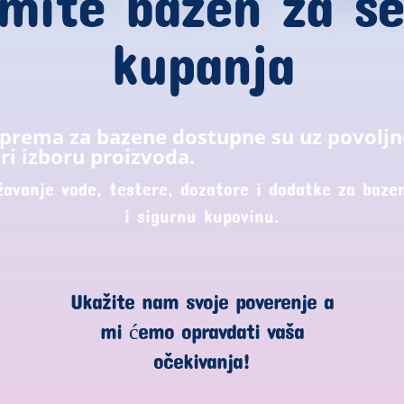
mite bazen za s
kupanja
oprema za bazene dostupne su uz povoljn
ri izboru proizvoda.
žavanje vode, testere, dozatore i dodatke za bazen
i sigurnu kupovinu.
Ukažite nam svoje poverenje a
mi ćemo opravdati vaša
očekivanja!