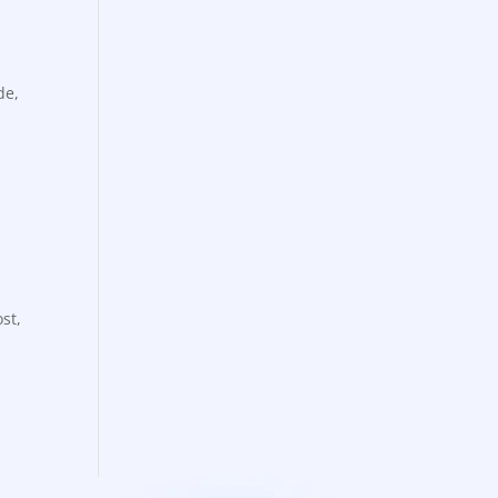
de,
st,