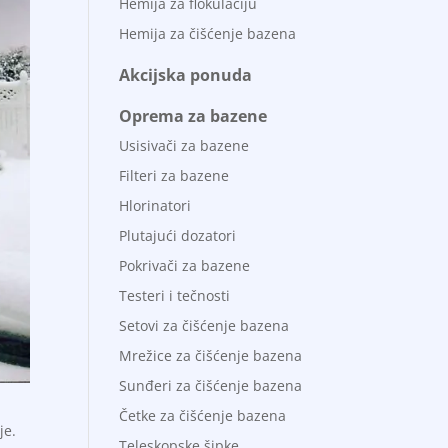
Hemija za flokulaciju
Hemija za čišćenje bazena
Akcijska ponuda
Oprema za bazene
Usisivači za bazene
Filteri za bazene
Hlorinatori
Plutajući dozatori
Pokrivači za bazene
Testeri i tečnosti
Setovi za čišćenje bazena
Mrežice za čišćenje bazena
Sunđeri za čišćenje bazena
Četke za čišćenje bazena
je.
Teleskopske šipke