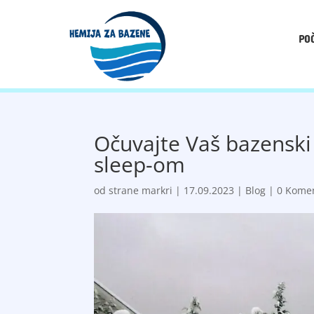
PO
Očuvajte Vaš bazenski
sleep-om
od strane
markri
|
17.09.2023
|
Blog
|
0 Kome