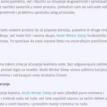
 samo pametno, već i ključno za očuvanje dugovečnosti i sprečava
 je savršen saveznik u ovom procesu, pomažući vam da sačuvate va
prednosti i praktičnu upotrebu ovog proizvoda.
ijete sledeće proleće da se pojavila korozija, pukotine ili druge vrs
đenje, već može biti i veoma skupo.
Multi Winter Sleep
funkcioniše
emenata. To sprečava da voda izazove štetu na unutrašnjim površina
na tokom zime je očuvanje kvaliteta vode. Bez odgovarajuće zaštite
 postati leglo za insekte. Multi Winter Sleep stvara zaštitnu barijer
ntima i održavajući vodu kristalno čistom.
aranje
ranje bazena,
Multi Winter Sleep
će vam uštedeti puno vremena i
i i tretirati vodu od nule, već ćete započeti sezonu sa većim delom 
ivate u svom bazenu i provodite manje vremena na radu.