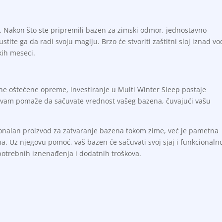
. Nakon što ste pripremili bazen za zimski odmor, jednostavno
tite ga da radi svoju magiju. Brzo će stvoriti zaštitni sloj iznad vo
kih meseci.
ene oštećene opreme, investiranje u Multi Winter Sleep postaje
d vam pomaže da sačuvate vrednost vašeg bazena, čuvajući vašu
onalan proizvod za zatvaranje bazena tokom zime, već je pametna
ena. Uz njegovu pomoć, vaš bazen će sačuvati svoj sjaj i funkcionalno
otrebnih iznenađenja i dodatnih troškova.