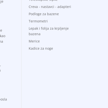
nje
Creva - nastavci - adapteri
š
Podloge za bazene
Termometri
Lepak i folija za krpljenje
te
bazena
 kao
Merice
ma
Kadice za noge
,
u
posla