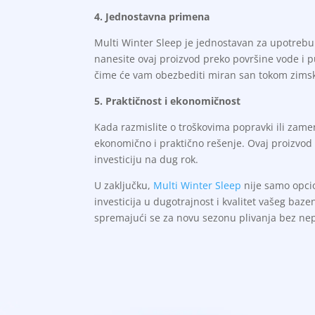
4. Jednostavna primena
Multi Winter Sleep je jednostavan za upotrebu
nanesite ovaj proizvod preko površine vode i pus
čime će vam obezbediti miran san tokom zims
5. Praktičnost i ekonomičnost
Kada razmislite o troškovima popravki ili zam
ekonomično i praktično rešenje. Ovaj proizvo
investiciju na dug rok.
U zaključku,
Multi Winter Sleep
nije samo opci
investicija u dugotrajnost i kvalitet vašeg baz
spremajući se za novu sezonu plivanja bez nep