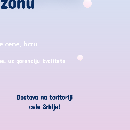
ezonu
e cene, brzu
e, uz garanciju kvaliteta
Dostava na teritoriji
cele Srbije!