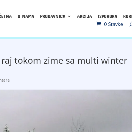
ČETNA
O NAMA
PRODAVNICA
AKCIJA
ISPORUKA
KOR
0 Stavke
 raj tokom zime sa multi winter
ntara