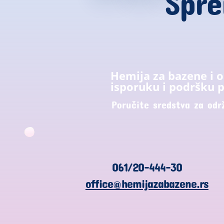
Spre
Hemija za bazene i 
isporuku i podršku p
Poručite sredstva za odr
061/20-444-30
office@hemijazabazene.rs