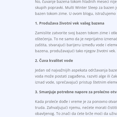
No, čuvanje bazena tokom hladnih meseci nije
skupih popravki. Multi Winter Sleep za bazen
bazen tokom zime. U ovom blogu, istražujemo 
1. Produžava životni vek vašeg bazena
Zamislite zatvorite svoj bazen tokom zime i otkr
oštećenja. To ne samo da je neprijatno iznena
zaštita, stvarajući barijeru između vode i el
bazena, produžavajući tako njegov životni vek.
2. Čuva kvalitet vode
Jedan od najvažnijih aspekata održavanja baze
voda može postati zagađena, razviti alge ili čak
iznad vode, sprečavajući pristup štetnim eleme
3. Smanjuje potrebne napore za prolećno otv
Kada proleće dođe i vreme je za ponovno otva
truda. Zahvaljujući njemu, nećete morati čistit
obavljenog. To znači da ćete brže moći da už