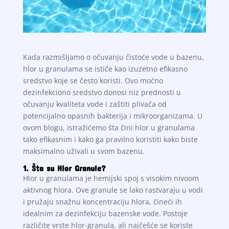
Kada razmišljamo o očuvanju čistoće vode u bazenu,
hlor u granulama se ističe kao izuzetno efikasno
sredstvo koje se često koristi. Ovo moćno
dezinfekciono sredstvo donosi niz prednosti u
očuvanju kvaliteta vode i zaštiti plivača od
potencijalno opasnih bakterija i mikroorganizama. U
ovom blogu, istražićemo šta čini hlor u granulama
tako efikasnim i kako ga pravilno koristiti kako biste
maksimalno uživali u svom bazenu.
1. Šta su
Hlor Granule
?
Hlor u granulama je hemijski spoj s visokim nivoom
aktivnog hlora. Ove granule se lako rastvaraju u vodi
i pružaju snažnu koncentraciju hlora, čineći ih
idealnim za dezinfekciju bazenske vode. Postoje
različite vrste hlor-granula, ali najčešće se koriste