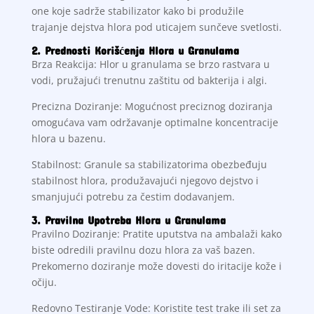
one koje sadrže stabilizator kako bi produžile
trajanje dejstva hlora pod uticajem sunčeve svetlosti.
2. Prednosti Korišćenja Hlora u Granulama
Brza Reakcija: Hlor u granulama se brzo rastvara u
vodi, pružajući trenutnu zaštitu od bakterija i algi.
Precizna Doziranje: Mogućnost preciznog doziranja
omogućava vam održavanje optimalne koncentracije
hlora u bazenu.
Stabilnost: Granule sa stabilizatorima obezbeđuju
stabilnost hlora, produžavajući njegovo dejstvo i
smanjujući potrebu za čestim dodavanjem.
3. Pravilna Upotreba Hlora u Granulama
Pravilno Doziranje: Pratite uputstva na ambalaži kako
biste odredili pravilnu dozu hlora za vaš bazen.
Prekomerno doziranje može dovesti do iritacije kože i
očiju.
Redovno Testiranje Vode: Koristite test trake ili set za