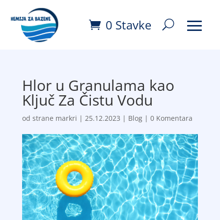
0 Stavke
Hlor u Granulama kao
Ključ Za Čistu Vodu
od strane
markri
|
25.12.2023
|
Blog
|
0 Komentara