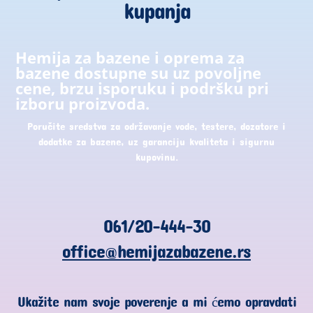
kupanja
Hemija za bazene i oprema za
bazene dostupne su uz povoljne
cene, brzu isporuku i podršku pri
izboru proizvoda.
Poručite sredstva za održavanje vode, testere, dozatore i
dodatke za bazene, uz garanciju kvaliteta i sigurnu
kupovinu.
061/20-444-30
office@hemijazabazene.rs
Ukažite nam svoje poverenje a mi ćemo opravdati