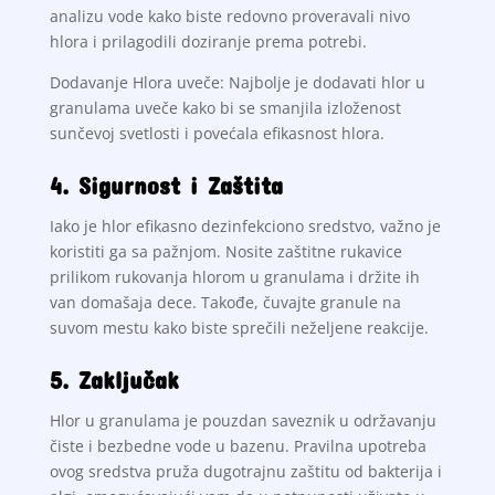
analizu vode kako biste redovno proveravali nivo
hlora i prilagodili doziranje prema potrebi.
Dodavanje Hlora uveče: Najbolje je dodavati hlor u
granulama uveče kako bi se smanjila izloženost
sunčevoj svetlosti i povećala efikasnost hlora.
4. Sigurnost i Zaštita
Iako je hlor efikasno dezinfekciono sredstvo, važno je
koristiti ga sa pažnjom. Nosite zaštitne rukavice
prilikom rukovanja hlorom u granulama i držite ih
van domašaja dece. Takođe, čuvajte granule na
suvom mestu kako biste sprečili neželjene reakcije.
5. Zaključak
Hlor u granulama je pouzdan saveznik u održavanju
čiste i bezbedne vode u bazenu. Pravilna upotreba
ovog sredstva pruža dugotrajnu zaštitu od bakterija i