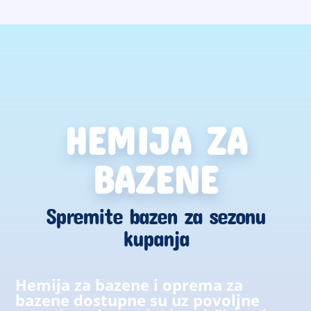
HEMIJA ZA
BAZENE
Spremite bazen za sezonu
kupanja
Hemija za bazene i oprema za
bazene dostupne su uz povoljne