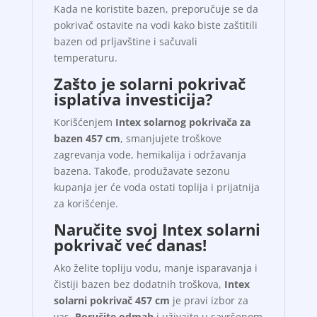
Kada ne koristite bazen, preporučuje se da
pokrivač ostavite na vodi kako biste zaštitili
bazen od prljavštine i sačuvali
temperaturu.
Zašto je solarni pokrivač
isplativa investicija?
Korišćenjem
Intex solarnog pokrivača za
bazen 457 cm
, smanjujete troškove
zagrevanja vode, hemikalija i održavanja
bazena. Takođe, produžavate sezonu
kupanja jer će voda ostati toplija i prijatnija
za korišćenje.
Naručite svoj Intex solarni
pokrivač već danas!
Ako želite topliju vodu, manje isparavanja i
čistiji bazen bez dodatnih troškova,
Intex
solarni pokrivač 457 cm
je pravi izbor za
vas.
Poručite odmah
i uživajte u savršenom