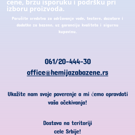
cene, brzu isporuku i podršku pri
izboru proizvoda.
Poručite sredstva za održavanje vode, testere, dozatore i
dodatke za bazene, uz garanciju kvaliteta i sigurnu
kupovinu.
061/20-444-30
office@hemijazabazene.rs
Ukažite nam svoje poverenje a mi ćemo opravdati
vaša očekivanja!
Dostava na teritoriji
cele Srbije!