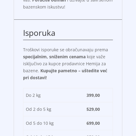
bazenskom iskustvu!
Isporuka
Troškovi isporuke se obračunavaju prema
specijalnim, sniženim cenama
koje važe
isključivo za kupce prodavnice Hemija za
bazene.
Kupujte pametno – uštedite već
pri dostavi!
Do 2 kg
399,00
Od 2 do 5 kg
529,00
Od 5 do 10 kg
699,00