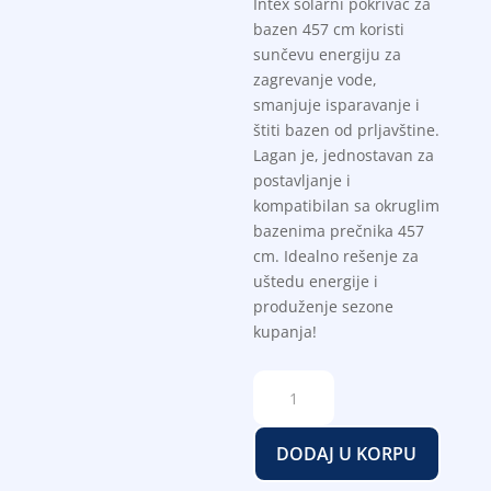
Intex solarni pokrivač za
bazen 457 cm koristi
sunčevu energiju za
zagrevanje vode,
smanjuje isparavanje i
štiti bazen od prljavštine.
Lagan je, jednostavan za
postavljanje i
kompatibilan sa okruglim
bazenima prečnika 457
cm. Idealno rešenje za
uštedu energije i
produženje sezone
kupanja!
Intex
solarni
pokrivač
DODAJ U KORPU
za
bazen