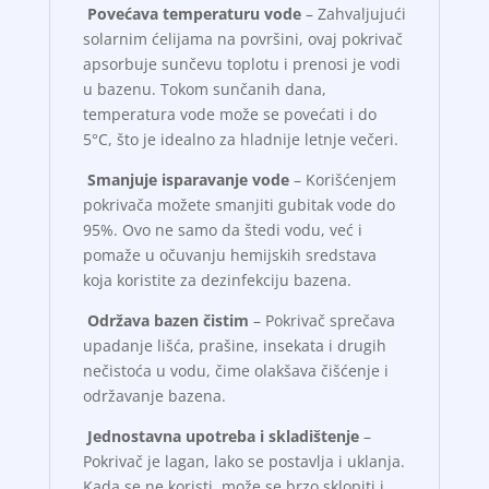
Povećava temperaturu vode
– Zahvaljujući
solarnim ćelijama na površini, ovaj pokrivač
apsorbuje sunčevu toplotu i prenosi je vodi
u bazenu. Tokom sunčanih dana,
temperatura vode može se povećati i do
5°C, što je idealno za hladnije letnje večeri.
Smanjuje isparavanje vode
– Korišćenjem
pokrivača možete smanjiti gubitak vode do
95%. Ovo ne samo da štedi vodu, već i
pomaže u očuvanju hemijskih sredstava
koja koristite za dezinfekciju bazena.
Održava bazen čistim
– Pokrivač sprečava
upadanje lišća, prašine, insekata i drugih
nečistoća u vodu, čime olakšava čišćenje i
održavanje bazena.
Jednostavna upotreba i skladištenje
–
Pokrivač je lagan, lako se postavlja i uklanja.
Kada se ne koristi, može se brzo sklopiti i